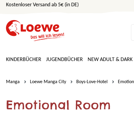
Kostenloser Versand ab 5€ (in DE)
m Hauptinhalt springen
Zur Suche springen
Zur Hauptnavigation springen
KINDERBÜCHER
JUGENDBÜCHER
NEW ADULT & DARK
Manga
Loewe Manga City
Boys-Love-Hotel
Emotion
Emotional Room