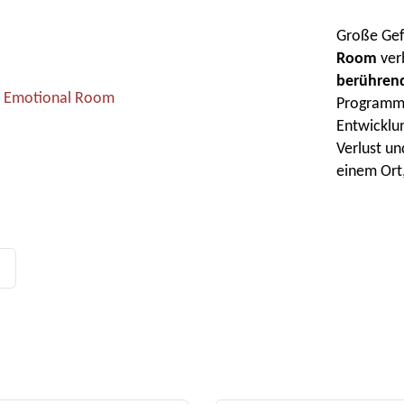
Große Gefü
Room
ver
berühren
Programms
Entwicklu
Verlust u
einem Ort,