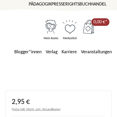
PÄDAGOGIK
PRESSE
RIGHTS
BUCHHANDEL
0,00 €*
Mein Konto
Merkzettel
Blogger*innen
Verlag
Karriere
Veranstaltungen
Regulärer Preis:
2,95 €
Preise inkl. MwSt. zzgl. Versandkosten