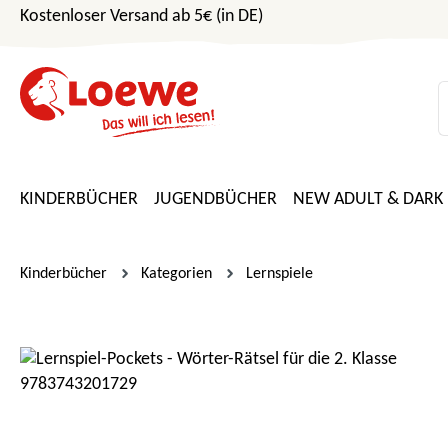
Kostenloser Versand ab 5€ (in DE)
m Hauptinhalt springen
Zur Suche springen
Zur Hauptnavigation springen
KINDERBÜCHER
JUGENDBÜCHER
NEW ADULT & DARK
Kinderbücher
Kategorien
Lernspiele
Bildergalerie überspringen