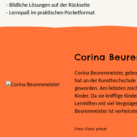
- Bildliche Lösungen auf der Rückseite
- Lernspaß im praktischen Pocketformat
Corina Beure
Corina Beurenmeister, gebor
hat an der Kunsthochschule S
geworden. Am liebsten zeichn
Kinder. Da sie knifflige Kind
Lernhilfen mit viel Vergnüge
Beurenmeister ist verheirat
Foto: Foto: privat