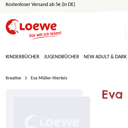
Kostenloser Versand ab 5€ (in DE)
m Hauptinhalt springen
Zur Suche springen
Zur Hauptnavigation springen
KINDERBÜCHER
JUGENDBÜCHER
NEW ADULT & DARK
Kreative
Eva Müller-Hierteis
Eva 