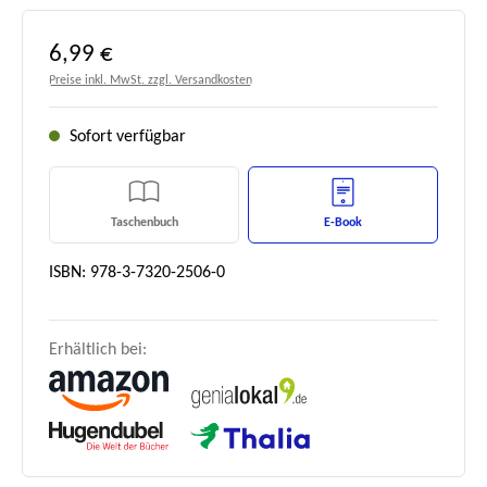
Regulärer Preis:
6,99 €
Preise inkl. MwSt. zzgl. Versandkosten
Sofort verfügbar
Taschenbuch
E-Book
ISBN: 978-3-7320-2506-0
Erhältlich bei: