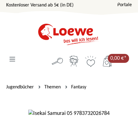
Portale
Kostenloser Versand ab 5€ (in DE)
Zum Hauptinhalt springen
0,00 €*
Jugendbücher
Themen
Fantasy
Bildergalerie überspringen