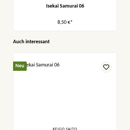
Isekai Samurai 06
8,50 €*
Produktgalerie überspringen
Auch interessant
Neu
KEIGO SAITO