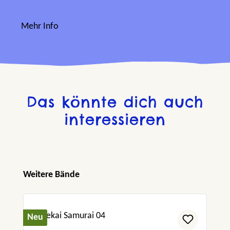
Mehr Info
Das könnte dich auch
interessieren
Produktgalerie überspringen
Weitere Bände
Neu