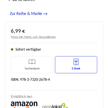
Zur Reihe & Marke
Regulärer Preis:
6,99 €
Preise inkl. MwSt. zzgl. Versandkosten
Sofort verfügbar
Taschenbuch
E-Book
ISBN: 978-3-7320-2678-4
Erhältlich bei: