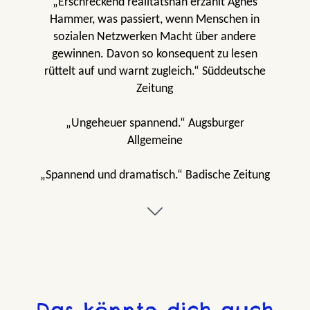
„Erschreckend realitätsnah erzählt Agnes
Hammer, was passiert, wenn Menschen in
sozialen Netzwerken Macht über andere
gewinnen. Davon so konsequent zu lesen
rüttelt auf und warnt zugleich.“ Süddeutsche
Zeitung
„Ungeheuer spannend.“ Augsburger
Allgemeine
„Spannend und dramatisch.“ Badische Zeitung
„Wichtig!“ Eltern family
„Ein brillantes Buch, welches eindrucksvoll
zeigt, dass Mobbing jeden treffen kann und
deshalb keiner selbst zum Täter werden
sollte.“ unicum.de