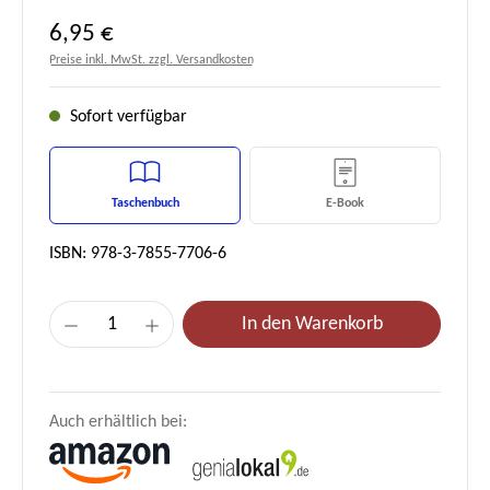
Regulärer Preis:
6,95 €
Preise inkl. MwSt. zzgl. Versandkosten
Sofort verfügbar
Taschenbuch
E-Book
ISBN: 978-3-7855-7706-6
Produkt Anzahl: Gib den gewünschten Wert e
In den Warenkorb
Auch erhältlich bei: