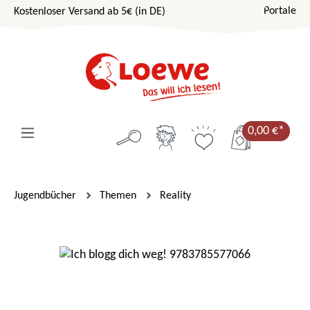
Portale
Kostenloser Versand ab 5€ (in DE)
Zum Hauptinhalt springen
0,00 €*
Jugendbücher
Themen
Reality
Bildergalerie überspringen