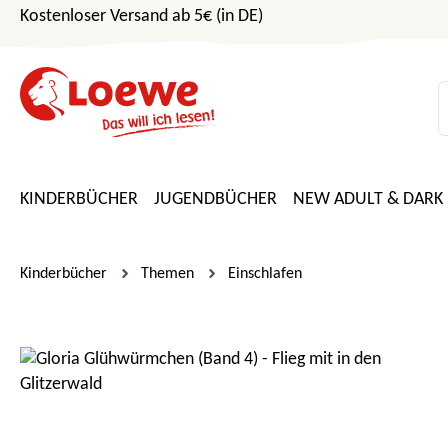
Kostenloser Versand ab 5€ (in DE)
m Hauptinhalt springen
Zur Suche springen
Zur Hauptnavigation springen
KINDERBÜCHER
JUGENDBÜCHER
NEW ADULT & DARK
Kinderbücher
Themen
Einschlafen
Bildergalerie überspringen