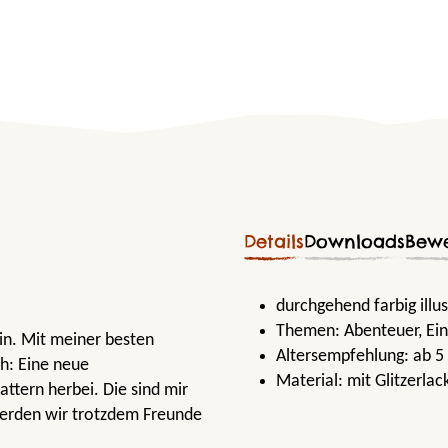
Details
Downloads
Bew
durchgehend farbig illu
Themen:
Abenteuer
, Ei
in. Mit meiner besten
Altersempfehlung:
ab 5
ch: Eine neue
Material:
mit Glitzerla
ttern herbei. Die sind mir
 werden wir trotzdem Freunde