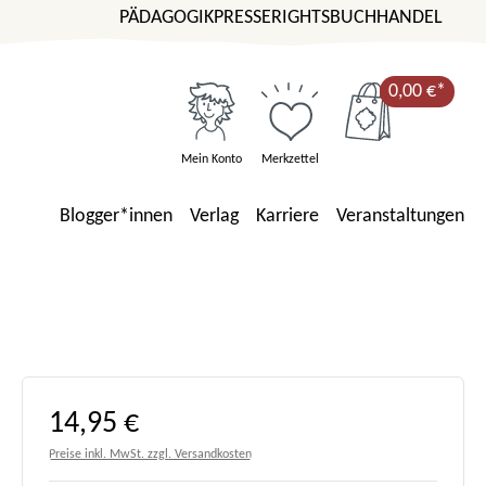
PÄDAGOGIK
PRESSE
RIGHTS
BUCHHANDEL
0,00 €*
Mein Konto
Merkzettel
Blogger*innen
Verlag
Karriere
Veranstaltungen
Regulärer Preis:
14,95 €
Preise inkl. MwSt. zzgl. Versandkosten