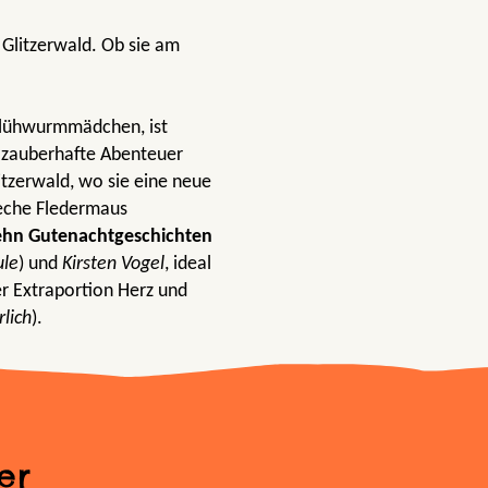
Glitzerwald. Ob sie am
 Glühwurmmädchen, ist
 zauberhafte Abenteuer
litzerwald, wo sie eine neue
reche Fledermaus
ehn Gutenachtgeschichten
ule
) und
Kirsten Vogel
, ideal
er Extraportion Herz und
rlich
).
er