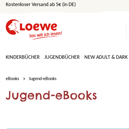
Kostenloser Versand ab 5€ (in DE)
m Hauptinhalt springen
Zur Suche springen
Zur Hauptnavigation springen
KINDERBÜCHER
JUGENDBÜCHER
NEW ADULT & DARK
eBooks
Jugend-eBooks
Jugend-eBooks