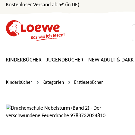
Kostenloser Versand ab 5€ (in DE)
m Hauptinhalt springen
Zur Suche springen
Zur Hauptnavigation springen
KINDERBÜCHER
JUGENDBÜCHER
NEW ADULT & DARK
Kinderbücher
Kategorien
Erstlesebücher
Bildergalerie überspringen