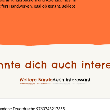
et sie an Kinderbüchern und Jugendcomics. In
erz fürs Handwerken: egal ob genäht, geklebt
nnte dich auch intere
Weitere Bände
Auch interessant