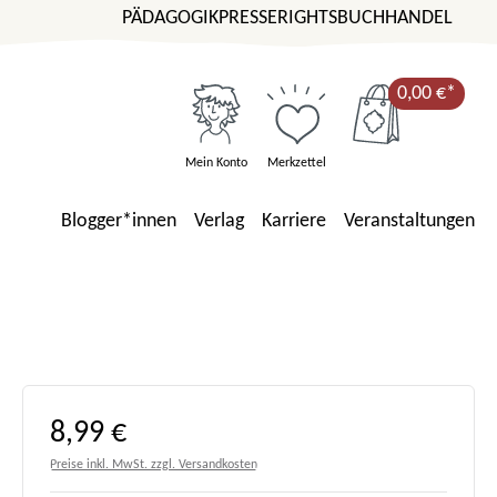
PÄDAGOGIK
PRESSE
RIGHTS
BUCHHANDEL
0,00 €*
Mein Konto
Merkzettel
Blogger*innen
Verlag
Karriere
Veranstaltungen
Regulärer Preis:
8,99 €
Preise inkl. MwSt. zzgl. Versandkosten