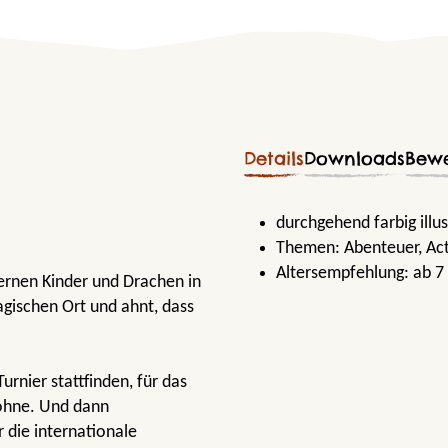
Details
Downloads
Bew
durchgehend farbig illus
Themen:
Abenteuer
, Ac
Altersempfehlung:
ab 7
lernen Kinder und Drachen in
gischen Ort und ahnt, dass
rnier stattfinden, für das
t ohne. Und dann
 die internationale