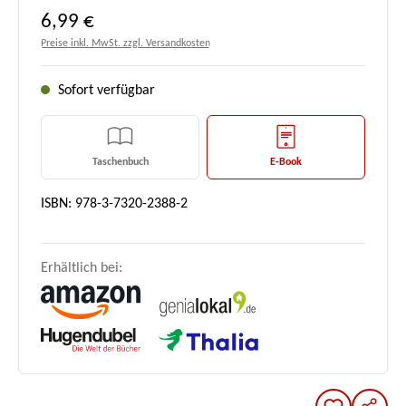
Regulärer Preis:
6,99 €
Preise inkl. MwSt. zzgl. Versandkosten
Sofort verfügbar
Taschenbuch
E-Book
ISBN: 978-3-7320-2388-2
Erhältlich bei: