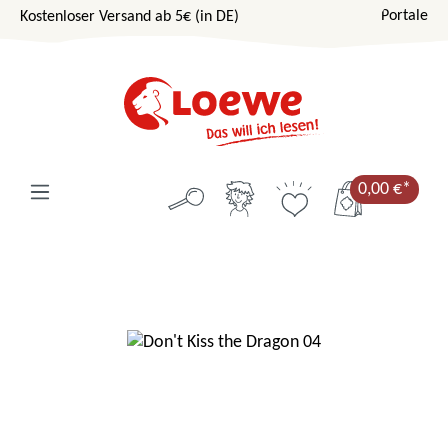
Portale
Kostenloser Versand ab 5€ (in DE)
Zum Hauptinhalt springen
0,00 €*
Bildergalerie überspringen