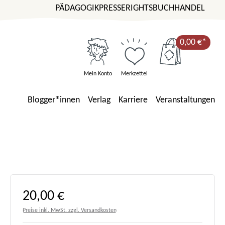
PÄDAGOGIK
PRESSE
RIGHTS
BUCHHANDEL
0,00 €*
Mein Konto
Merkzettel
Blogger*innen
Verlag
Karriere
Veranstaltungen
Regulärer Preis:
20,00 €
Preise inkl. MwSt. zzgl. Versandkosten