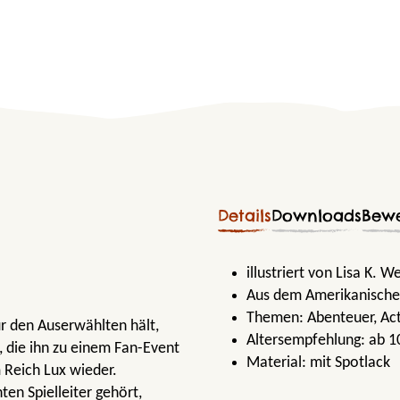
Details
Downloads
Bew
illustriert von Lisa K. W
Aus dem Amerikanischen
Themen:
Abenteuer
, Ac
ür den Auserwählten hält,
Altersempfehlung:
ab 1
n, die ihn zu einem Fan-Event
Material:
mit Spotlack
m Reich Lux wieder.
ten Spielleiter gehört,