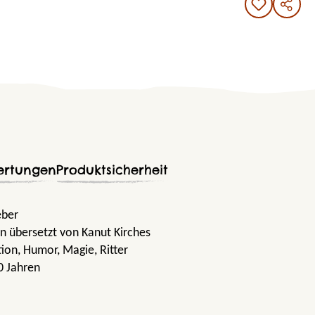
ertungen
Produktsicherheit
eber
 übersetzt von Kanut Kirches
tion
, Humor
, Magie
, Ritter
0 Jahren