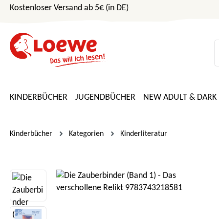
Kostenloser Versand ab 5€ (in DE)
m Hauptinhalt springen
Zur Suche springen
Zur Hauptnavigation springen
KINDERBÜCHER
JUGENDBÜCHER
NEW ADULT & DARK
Kinderbücher
Kategorien
Kinderliteratur
Bildergalerie überspringen