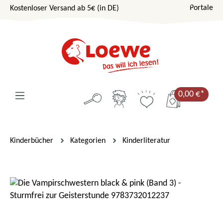
Portale
Kostenloser Versand ab 5€ (in DE)
Zum Hauptinhalt springen
0,00 €*
Kinderbücher
Kategorien
Kinderliteratur
Bildergalerie überspringen