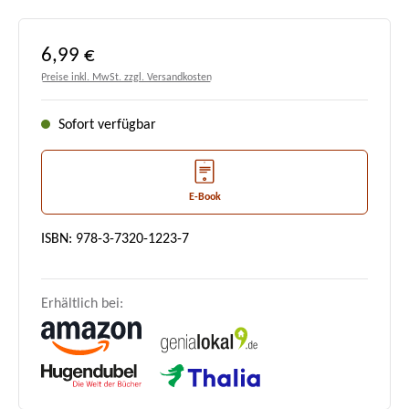
Regulärer Preis:
6,99 €
Preise inkl. MwSt. zzgl. Versandkosten
Sofort verfügbar
E-Book
ISBN: 978-3-7320-1223-7
Erhältlich bei: