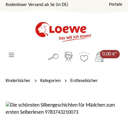
Portale
Kostenloser Versand ab 5€ (in DE)
Zum Hauptinhalt springen
0,00 €*
Kinderbücher
Kategorien
Erstlesebücher
Bildergalerie überspringen