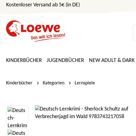
Kostenloser Versand ab 5€ (in DE)
m Hauptinhalt springen
Zur Suche springen
Zur Hauptnavigation springen
KINDERBÜCHER
JUGENDBÜCHER
NEW ADULT & DARK
Kinderbücher
Kategorien
Lernspiele
Bildergalerie überspringen