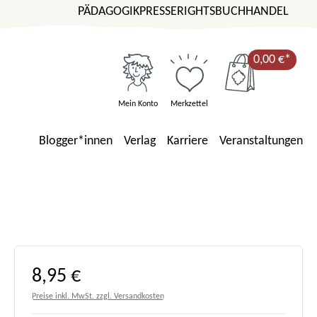
PÄDAGOGIK
PRESSE
RIGHTS
BUCHHANDEL
0,00 €*
Mein Konto
Merkzettel
Blogger*innen
Verlag
Karriere
Veranstaltungen
Regulärer Preis:
8,95 €
Preise inkl. MwSt. zzgl. Versandkosten