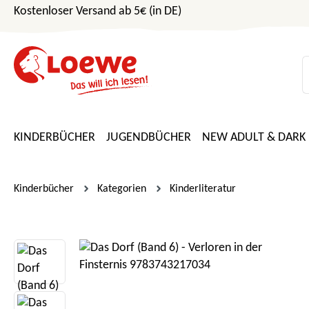
Kostenloser Versand ab 5€ (in DE)
m Hauptinhalt springen
Zur Suche springen
Zur Hauptnavigation springen
KINDERBÜCHER
JUGENDBÜCHER
NEW ADULT & DARK
Kinderbücher
Kategorien
Kinderliteratur
Bildergalerie überspringen