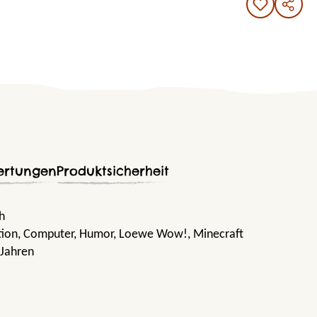
ertungen
Produktsicherheit
ch
tion
, Computer
, Humor
, Loewe Wow!
, Minecraft
 Jahren