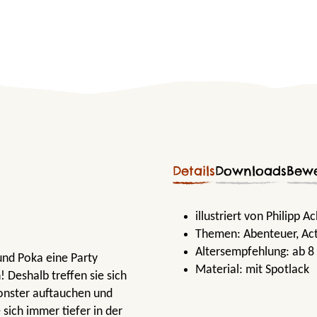
Details
Downloads
Bew
illustriert von Philipp A
Themen:
Abenteuer
, Ac
Altersempfehlung:
ab 8
nd Poka eine Party
Material:
mit Spotlack
 Deshalb treffen sie sich
Monster auftauchen und
 sich immer tiefer in der