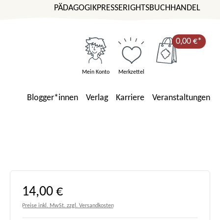
PÄDAGOGIK
PRESSE
RIGHTS
BUCHHANDEL
0,00 €*
Mein Konto
Merkzettel
Blogger*innen
Verlag
Karriere
Veranstaltungen
Regulärer Preis:
14,00 €
Preise inkl. MwSt. zzgl. Versandkosten