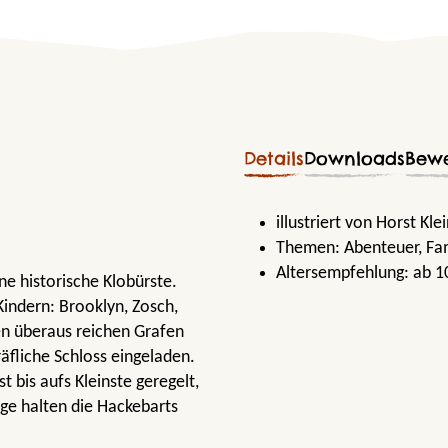
Details
Downloads
Bew
illustriert von Horst Kle
Themen:
Abenteuer
, Fa
Altersempfehlung:
ab 1
ne historische Klobürste.
Kindern: Brooklyn, Zosch,
en überaus reichen Grafen
räfliche Schloss eingeladen.
st bis aufs Kleinste geregelt,
ge halten die Hackebarts