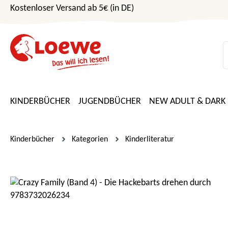
Kostenloser Versand ab 5€ (in DE)
m Hauptinhalt springen
Zur Suche springen
Zur Hauptnavigation springen
KINDERBÜCHER
JUGENDBÜCHER
NEW ADULT & DARK
Kinderbücher
Kategorien
Kinderliteratur
Bildergalerie überspringen