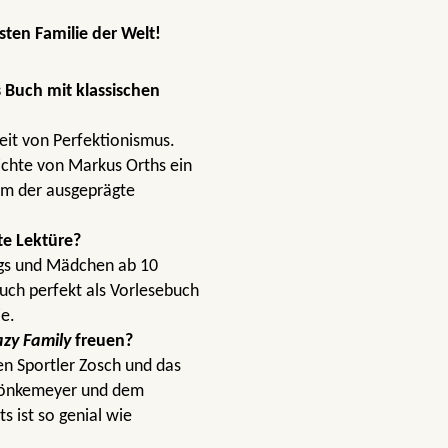
ten Familie der Welt!
 Buch mit klassischen
eit von Perfektionismus.
hichte von Markus Orths ein
em der ausgeprägte
te Lektüre?
ngs und Mädchen ab 10
auch perfekt als Vorlesebuch
ie.
azy Family
freuen?
n Sportler Zosch und das
 Mönkemeyer und dem
 ist so genial wie