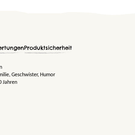
ertungen
Produktsicherheit
in
milie
, Geschwister
, Humor
0 Jahren