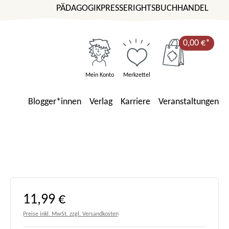
PÄDAGOGIK
PRESSE
RIGHTS
BUCHHANDEL
0,00 €*
Mein Konto
Merkzettel
Blogger*innen
Verlag
Karriere
Veranstaltungen
Regulärer Preis:
11,99 €
Preise inkl. MwSt. zzgl. Versandkosten