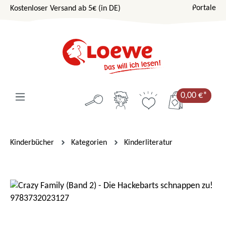
Portale
Kostenloser Versand ab 5€ (in DE)
Zum Hauptinhalt springen
0,00 €*
Kinderbücher
Kategorien
Kinderliteratur
Bildergalerie überspringen