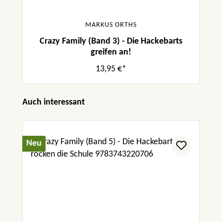
MARKUS ORTHS
Crazy Family (Band 3) - Die Hackebarts
greifen an!
13,95 €*
Produktgalerie überspringen
Auch interessant
Neu