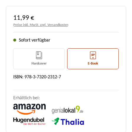
Regulärer Preis:
11,99 €
Preise inkl. MwSt. zzgl. Versandkosten
Sofort verfügbar
Hardcover
E-Book
ISBN: 978-3-7320-2312-7
Erhältlich bei: