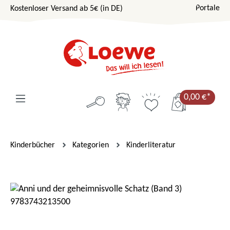
Portale
Kostenloser Versand ab 5€ (in DE)
Zum Hauptinhalt springen
0,00 €*
Kinderbücher
Kategorien
Kinderliteratur
Bildergalerie überspringen