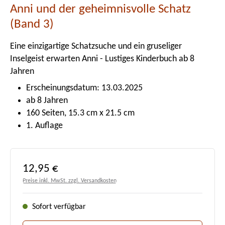
Anni und der geheimnisvolle Schatz
(Band 3)
Eine einzigartige Schatzsuche und ein gruseliger
Inselgeist erwarten Anni - Lustiges Kinderbuch ab 8
Jahren
Erscheinungsdatum: 13.03.2025
ab 8 Jahren
160 Seiten, 15.3 cm x 21.5 cm
1. Auflage
Regulärer Preis:
12,95 €
Preise inkl. MwSt. zzgl. Versandkosten
Sofort verfügbar