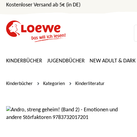
Kostenloser Versand ab 5€ (in DE)
m Hauptinhalt springen
Zur Suche springen
Zur Hauptnavigation springen
KINDERBÜCHER
JUGENDBÜCHER
NEW ADULT & DARK
Kinderbücher
Kategorien
Kinderliteratur
Bildergalerie überspringen