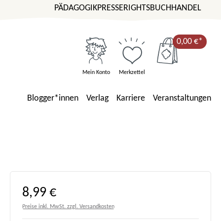
PÄDAGOGIK
PRESSE
RIGHTS
BUCHHANDEL
0,00 €*
Mein Konto
Merkzettel
Blogger*innen
Verlag
Karriere
Veranstaltungen
Regulärer Preis:
8,99 €
Preise inkl. MwSt. zzgl. Versandkosten