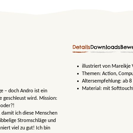
Details
Downloads
Bew
illustriert von Mareikje
Themen:
Action
, Compu
!
Altersempfehlung:
ab 8
Material:
mit Softtouch
e – doch Andro ist ein
e geschleust wird. Mission:
 oder?!
, damit ich diese Menschen
ribbelige Stromschläge und
iert viel zu gut! Ich bin