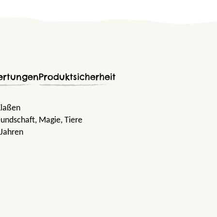
ertungen
Produktsicherheit
 Klaßen
eundschaft
, Magie
, Tiere
 Jahren