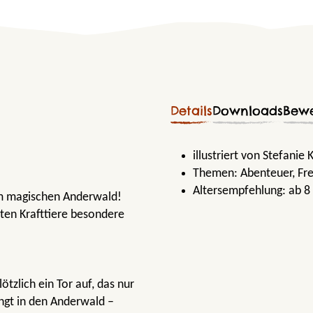
Details
Downloads
Bew
illustriert von Stefanie
Themen:
Abenteuer
, Fr
Altersempfehlung:
ab 8
 im magischen Anderwald!
ten Krafttiere besondere
tzlich ein Tor auf, das nur
angt in den Anderwald –