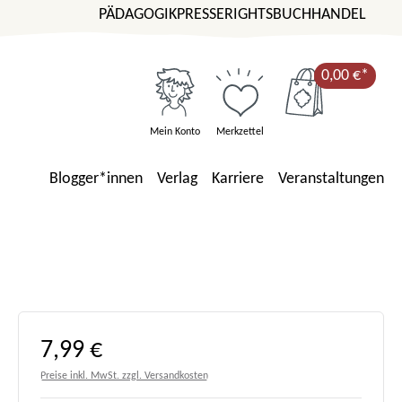
PÄDAGOGIK
PRESSE
RIGHTS
BUCHHANDEL
0,00 €*
Mein Konto
Merkzettel
Blogger*innen
Verlag
Karriere
Veranstaltungen
Regulärer Preis:
7,99 €
Preise inkl. MwSt. zzgl. Versandkosten