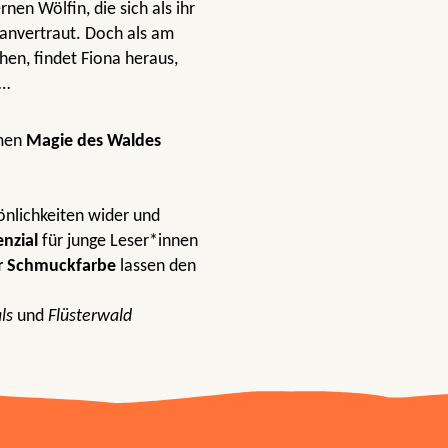
nen Wölfin, die sich als ihr
 anvertraut. Doch als am
en, findet Fiona heraus,
 …
men
Magie des Waldes
önlichkeiten wider und
nzial
für junge Leser*innen
er Schmuckfarbe
lassen den
ls
und
Flüsterwald