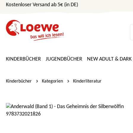
Kostenloser Versand ab 5€ (in DE)
m Hauptinhalt springen
Zur Suche springen
Zur Hauptnavigation springen
KINDERBÜCHER
JUGENDBÜCHER
NEW ADULT & DARK
Kinderbücher
Kategorien
Kinderliteratur
Bildergalerie überspringen