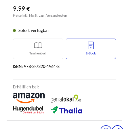
Regulärer Preis:
9,99 €
Preise inkl. MwSt. zzgl. Versandkosten
Sofort verfügbar
Taschenbuch
E-Book
ISBN: 978-3-7320-1961-8
Erhältlich bei: