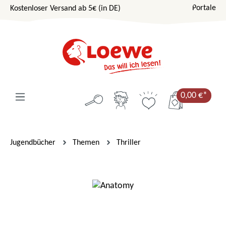
Portale
Kostenloser Versand ab 5€ (in DE)
Zum Hauptinhalt springen
0,00 €*
Jugendbücher
Themen
Thriller
Bildergalerie überspringen