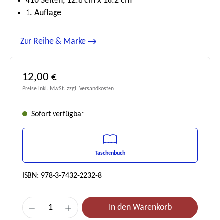
416 Seiten, 12.8 cm x 18.2 cm
1. Auflage
Zur Reihe & Marke
Regulärer Preis:
12,00 €
Preise inkl. MwSt. zzgl. Versandkosten
Sofort verfügbar
Taschenbuch
ISBN: 978-3-7432-2232-8
Produkt Anzahl: Gib den gewünschten Wert e
In den Warenkorb