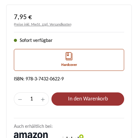
Regulärer Preis:
7,95 €
Preise inkl. MwSt. zzgl. Versandkosten
Sofort verfügbar
Hardcover
ISBN: 978-3-7432-0622-9
Produkt Anzahl: Gib den gewünschten Wert e
In den Warenkorb
Auch erhältlich bei: