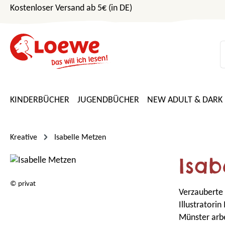
Kostenloser Versand ab 5€ (in DE)
m Hauptinhalt springen
Zur Suche springen
Zur Hauptnavigation springen
KINDERBÜCHER
JUGENDBÜCHER
NEW ADULT & DARK
Kreative
Isabelle Metzen
Isab
© privat
Verzauberte
Illustratori
Münster arbei