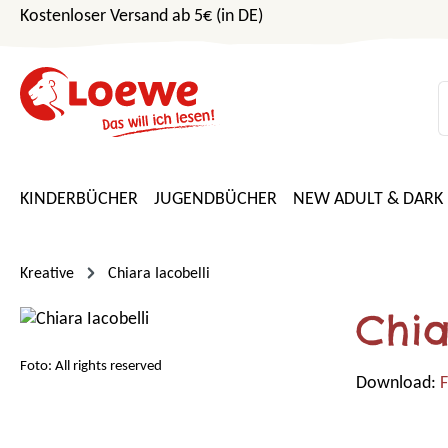
Kostenloser Versand ab 5€ (in DE)
m Hauptinhalt springen
Zur Suche springen
Zur Hauptnavigation springen
KINDERBÜCHER
JUGENDBÜCHER
NEW ADULT & DARK
Kreative
Chiara Iacobelli
Chia
Foto: All rights reserved
Download:
F