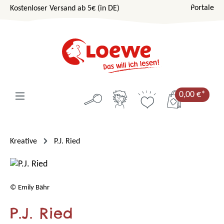
Portale
Kostenloser Versand ab 5€ (in DE)
Zum Hauptinhalt springen
0,00 €*
Kreative
P.J. Ried
© Emily Bähr
P.J. Ried