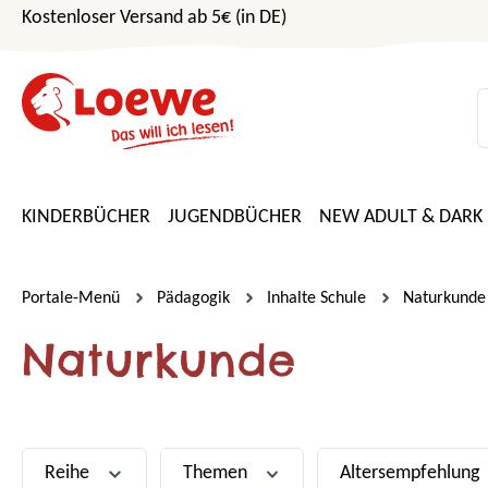
Kostenloser Versand ab 5€ (in DE)
m Hauptinhalt springen
Zur Suche springen
Zur Hauptnavigation springen
KINDERBÜCHER
JUGENDBÜCHER
NEW ADULT & DARK
Portale-Menü
Pädagogik
Inhalte Schule
Naturkunde
Naturkunde
Reihe
Themen
Altersempfehlung